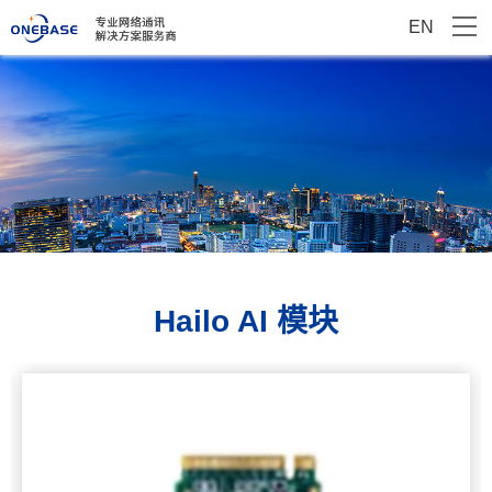
EN
Hailo AI 模块